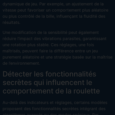
dynamique de jeu. Par exemple, un ajustement de la
vitesse peut favoriser un comportement plus aléatoire
ou plus contrôlé de la bille, influençant la fluidité des
résultats.
Une modification de la sensibilité peut également
réduire l’impact des vibrations parasites, garantissant
une rotation plus stable. Ces réglages, une fois
maîtrisés, peuvent faire la différence entre un jeu
purement aléatoire et une stratégie basée sur la maîtrise
de l’environnement.
Détecter les fonctionnalités
secrètes qui influencent le
comportement de la roulette
Au-delà des indicateurs et réglages, certains modèles
proposent des fonctionnalités secrètes intégrant des
algorithmes avancés ou des modes spéciaux. Par