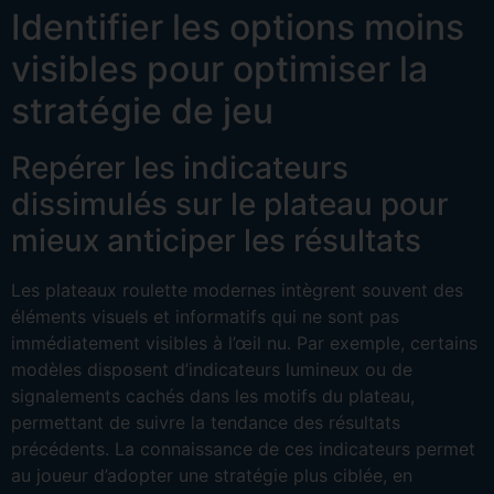
Identifier les options moins
visibles pour optimiser la
stratégie de jeu
Repérer les indicateurs
dissimulés sur le plateau pour
mieux anticiper les résultats
Les plateaux roulette modernes intègrent souvent des
éléments visuels et informatifs qui ne sont pas
immédiatement visibles à l’œil nu. Par exemple, certains
modèles disposent d’indicateurs lumineux ou de
signalements cachés dans les motifs du plateau,
permettant de suivre la tendance des résultats
précédents. La connaissance de ces indicateurs permet
au joueur d’adopter une stratégie plus ciblée, en