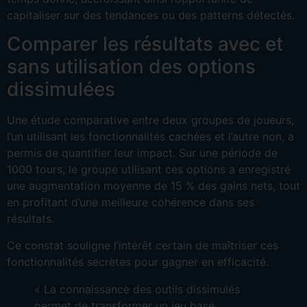
capitaliser sur des tendances ou des patterns détectés.
Comparer les résultats avec et
sans utilisation des options
dissimulées
Une étude comparative entre deux groupes de joueurs,
l’un utilisant les fonctionnalités cachées et l’autre non, a
permis de quantifier leur impact. Sur une période de
1000 tours, le groupe utilisant ces options a enregistré
une augmentation moyenne de 15 % des gains nets, tout
en profitant d’une meilleure cohérence dans ses
résultats.
Ce constat souligne l’intérêt certain de maîtriser ces
fonctionnalités secrètes pour gagner en efficacité.
« La connaissance des outils dissimulés
permet de transformer un jeu basé