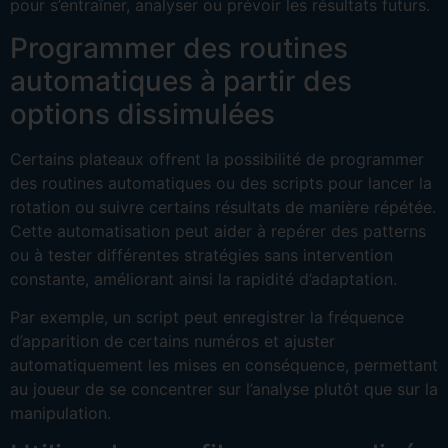
pour s’entraîner, analyser ou prévoir les résultats futurs.
Programmer des routines
automatiques à partir des
options dissimulées
Certains plateaux offrent la possibilité de programmer
des routines automatiques ou des scripts pour lancer la
rotation ou suivre certains résultats de manière répétée.
Cette automatisation peut aider à repérer des patterns
ou à tester différentes stratégies sans intervention
constante, améliorant ainsi la rapidité d’adaptation.
Par exemple, un script peut enregistrer la fréquence
d’apparition de certains numéros et ajuster
automatiquement les mises en conséquence, permettant
au joueur de se concentrer sur l’analyse plutôt que sur la
manipulation.