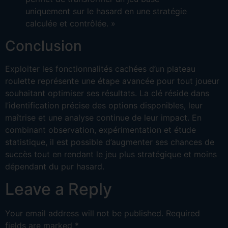
uniquement sur le hasard en une stratégie
calculée et contrôlée. »
Conclusion
Exploiter les fonctionnalités cachées d’un plateau
roulette représente une étape avancée pour tout joueur
souhaitant optimiser ses résultats. La clé réside dans
l’identification précise des options disponibles, leur
maîtrise et une analyse continue de leur impact. En
combinant observation, expérimentation et étude
statistique, il est possible d’augmenter ses chances de
succès tout en rendant le jeu plus stratégique et moins
dépendant du pur hasard.
Leave a Reply
Your email address will not be published.
Required
fields are marked
*