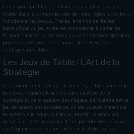
La clé pour profiter pleinement des machines à sous
réside dans la compréhension de leurs règles et de leurs
fonctionnalités bonus. Prenez le temps de lire les
instructions du jeu avant de commencer à parier de
l’argent. Utilisez les versions de démonstration gratuites
pour vous entraîner et découvrir les différentes
stratégies possibles.
Les Jeux de Table : L’Art de la
Stratégie
Les jeux de table, tels que la roulette, le blackjack et le
baccarat, requièrent une certaine maîtrise de la
stratégie et de la gestion des risques. La roulette est un
jeu de hasard par excellence, où les joueurs misent sur
le numéro sur lequel la bille va atterrir. Le blackjack,
quant à lui, offre la possibilité de prendre des décisions
stratégiques pour influencer le résultat du jeu. Le