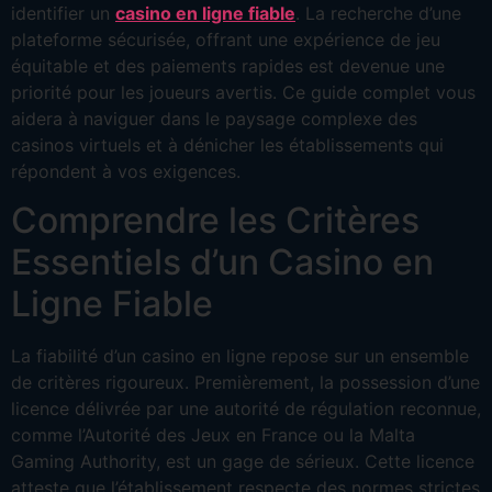
identifier un
casino en ligne fiable
. La recherche d’une
plateforme sécurisée, offrant une expérience de jeu
équitable et des paiements rapides est devenue une
priorité pour les joueurs avertis. Ce guide complet vous
aidera à naviguer dans le paysage complexe des
casinos virtuels et à dénicher les établissements qui
répondent à vos exigences.
Comprendre les Critères
Essentiels d’un Casino en
Ligne Fiable
La fiabilité d’un casino en ligne repose sur un ensemble
de critères rigoureux. Premièrement, la possession d’une
licence délivrée par une autorité de régulation reconnue,
comme l’Autorité des Jeux en France ou la Malta
Gaming Authority, est un gage de sérieux. Cette licence
atteste que l’établissement respecte des normes strictes