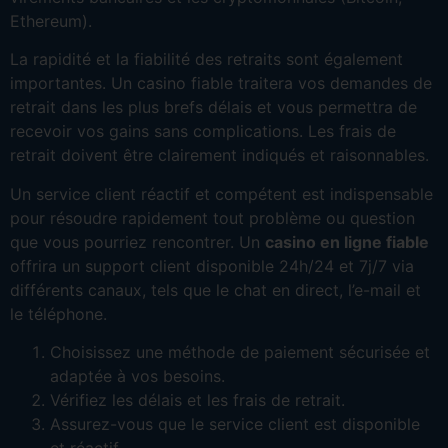
Ethereum).
La rapidité et la fiabilité des retraits sont également
importantes. Un casino fiable traitera vos demandes de
retrait dans les plus brefs délais et vous permettra de
recevoir vos gains sans complications. Les frais de
retrait doivent être clairement indiqués et raisonnables.
Un service client réactif et compétent est indispensable
pour résoudre rapidement tout problème ou question
que vous pourriez rencontrer. Un
casino en ligne fiable
offrira un support client disponible 24h/24 et 7j/7 via
différents canaux, tels que le chat en direct, l’e-mail et
le téléphone.
Choisissez une méthode de paiement sécurisée et
adaptée à vos besoins.
Vérifiez les délais et les frais de retrait.
Assurez-vous que le service client est disponible