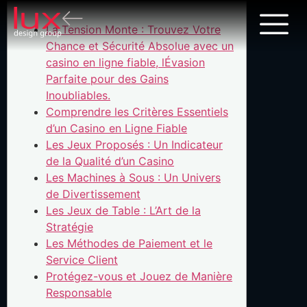
La Tension Monte : Trouvez Votre
Chance et Sécurité Absolue avec un
casino en ligne fiable, lÉvasion
Parfaite pour des Gains
Inoubliables.
Comprendre les Critères Essentiels
d’un Casino en Ligne Fiable
Les Jeux Proposés : Un Indicateur
de la Qualité d’un Casino
Les Machines à Sous : Un Univers
de Divertissement
Les Jeux de Table : L’Art de la
Stratégie
Les Méthodes de Paiement et le
Service Client
Protégez-vous et Jouez de Manière
Responsable