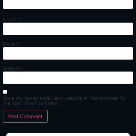
Name
*
Email
*
Website
Save my name, email, and website in this browser for
the next time I comment.