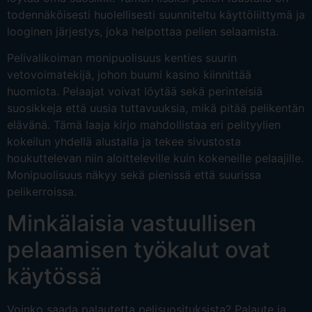
todennäköisesti huolellisesti suunniteltu käyttöliittymä ja
looginen järjestys, joka helpottaa pelien selaamista.
Pelivalikoiman monipuolisuus kenties suurin
vetovoimatekijä, johon buumi kasino kiinnittää
huomiota. Pelaajat voivat löytää sekä perinteisiä
suosikkeja että uusia tuttavuuksia, mikä pitää pelikentän
elävänä. Tämä laaja kirjo mahdollistaa eri pelityylien
kokeilun yhdellä alustalla ja tekee sivustosta
houkuttelevan niin aloitteleville kuin kokeneille pelaajille.
Monipuolisuus näkyy sekä pienissä että suurissa
pelikerroissa.
Minkälaisia vastuullisen
pelaamisen työkalut ovat
käytössä
Voinko saada palautetta pelisuosituksista? Palaute ja