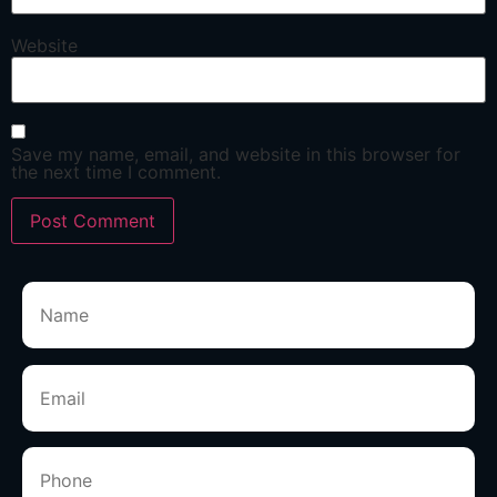
Website
Save my name, email, and website in this browser for
the next time I comment.