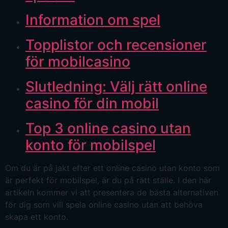
Information om spel
Topplistor och recensioner
för mobilcasino
Slutledning: Välj rätt online
casino för din mobil
Top 3 online casino utan
konto för mobilspel
Om du är på jakt efter ett online casino utan konto som
är perfekt för mobilspel, är du på rätt ställe. I den här
artikeln kommer vi att presentera de bästa alternativen
för dig som vill spela online casino utan att behöva
skapa ett konto.