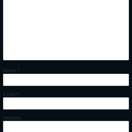
Name
*
Email
*
Website