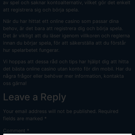
av spel och saknar kontoalternativ, vilket gör det enkelt
att registrera sig och börja spela.
När du har hittat ett online casino som passar dina
behov, är det bara att registrera dig och börja spela.
Det är viktigt att du läser igenom villkoren och reglerna
innan du börjar spela, för att säkerställa att du förstår
hur spelarbetet fungerar.
Vi hoppas att dessa råd och tips har hjälpt dig att hitta
det bästa online casino utan konto för din mobil. Har du
några frågor eller behöver mer information, kontakta
oss gärna!
Leave a Reply
Your email address will not be published.
Required
fields are marked
*
Comment
*