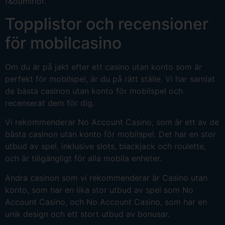
f&oumlrlor.
Topplistor och recensioner
för mobilcasino
Om du är på jakt efter ett casino utan konto som är
perfekt för mobilspel, är du på rätt ställe. Vi har samlat
de bästa casinon utan konto för mobilspel och
recenserat dem för dig.
Vi rekommenderar No Account Casino, som är ett av de
bästa casinon utan konto för mobilspel. Det har en stor
utbud av spel, inklusive slots, blackjack och roulette,
och är tillgängligt för alla mobila enheter.
Andra casinon som vi rekommenderar är Casino utan
konto, som har en lika stor utbud av spel som No
Account Casino, och No Account Casino, som har en
unik design och ett stort utbud av bonusar.