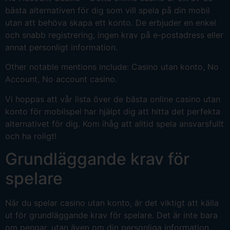
bästa alternativen för dig som vill spela på din mobil
utan att behöva skapa ett konto. De erbjuder en enkel
och snabb registrering, ingen krav på e-postadress eller
annat personligt information.
Other notable mentions include: Casino utan konto, No
Account, No account casino.
Vi hoppas att vår lista över de bästa online casino utan
konto för mobilspel har hjälpt dig att hitta det perfekta
alternativet för dig. Kom ihåg att alltid spela ansvarsfullt
och ha roligt!
Grundläggande krav för
spelare
När du spelar casino utan konto, är det viktigt att källa
ut för grundläggande krav för spelare. Det är inte bara
om pengar, utan även om din personliga information.