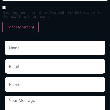
Save my name, email, and website in this browser for
the next time I comment.