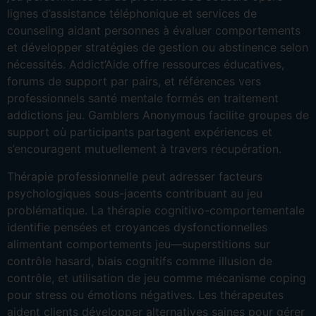
lignes d’assistance téléphonique et services de
counseling aidant personnes à évaluer comportements
et développer stratégies de gestion ou abstinence selon
nécessités. Addict’Aide offre ressources éducatives,
forums de support par pairs, et références vers
professionnels santé mentale formés en traitement
addictions jeu. Gamblers Anonymous facilite groupes de
support où participants partagent expériences et
s’encouragent mutuellement à travers récupération.
Thérapie professionnelle peut adresser facteurs
psychologiques sous-jacents contribuant au jeu
problématique. La thérapie cognitivo-comportementale
identifie pensées et croyances dysfonctionnelles
alimentant comportements jeu—superstitions sur
contrôle hasard, biais cognitifs comme illusion de
contrôle, et utilisation de jeu comme mécanisme coping
pour stress ou émotions négatives. Les thérapeutes
aident clients développer alternatives saines pour gérer