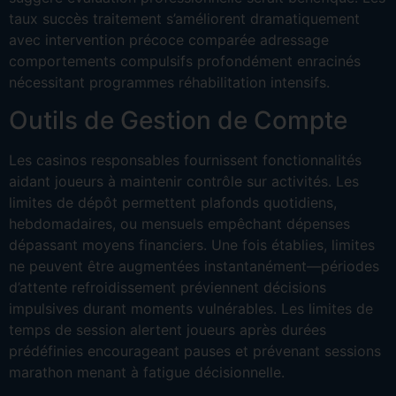
taux succès traitement s’améliorent dramatiquement
avec intervention précoce comparée adressage
comportements compulsifs profondément enracinés
nécessitant programmes réhabilitation intensifs.
Outils de Gestion de Compte
Les casinos responsables fournissent fonctionnalités
aidant joueurs à maintenir contrôle sur activités. Les
limites de dépôt permettent plafonds quotidiens,
hebdomadaires, ou mensuels empêchant dépenses
dépassant moyens financiers. Une fois établies, limites
ne peuvent être augmentées instantanément—périodes
d’attente refroidissement préviennent décisions
impulsives durant moments vulnérables. Les limites de
temps de session alertent joueurs après durées
prédéfinies encourageant pauses et prévenant sessions
marathon menant à fatigue décisionnelle.