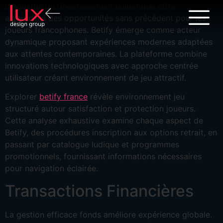
L’industrie du divertissement numérique offre
aujourd’hui des opportunités sans précédent pour les
joueurs francophones. Betify émerge comme acteur
dynamique proposant expériences modernes adaptées
aux attentes contemporaines. La plateforme combine
innovations technologiques avec approche centrée
utilisateur créant environnement de jeu attractif.
Explorer
betify france
révèle environnement jeu
structuré autour satisfaction et protection joueurs.
Cette analyse exhaustive examine chaque aspect de
Betify, des procédures inscription aux options retrait, en
passant par catalogue ludique et programmes
promotionnels, fournissant informations nécessaires
pour navigation éclairée.
Transactions Financières
La gestion efficace fonds améliore expérience globale.