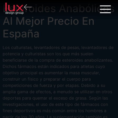
Esteroides Anabólicos
Al Mejor Precio En
España
Los culturistas, levantadores de pesas, levantadores de
potencia y culturistas son los que más suelen
beneficiarse de la compra de esteroides anabolizantes.
Dichos fármacos están indicados para atletas cuyo
objetivo principal es aumentar la masa muscular,
construir un físico y preparar el cuerpo para
competiciones de fuerza y por etapas. Debido a su
amplia gama de efectos, a menudo se utilizan en otros
deportes para quemar el exceso de grasa. Según las
investigaciones, el uso de este tipo de fármacos con
fines deportivos es más común entre los hombres a
partir de los 30 años. La suplementación también es