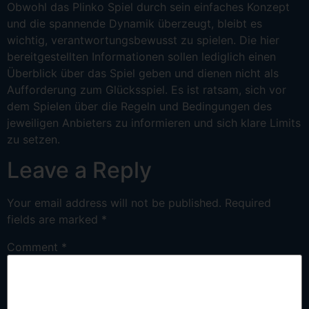
Obwohl das Plinko Spiel durch sein einfaches Konzept
und die spannende Dynamik überzeugt, bleibt es
wichtig, verantwortungsbewusst zu spielen. Die hier
bereitgestellten Informationen sollen lediglich einen
Überblick über das Spiel geben und dienen nicht als
Aufforderung zum Glücksspiel. Es ist ratsam, sich vor
dem Spielen über die Regeln und Bedingungen des
jeweiligen Anbieters zu informieren und sich klare Limits
zu setzen.
Leave a Reply
Your email address will not be published.
Required
fields are marked
*
Comment
*