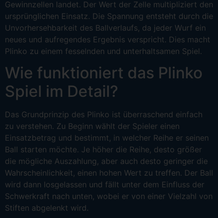
Gewinnzellen landet. Der Wert der Zelle multipliziert den
ursprünglichen Einsatz. Die Spannung entsteht durch die
Unvorhersehbarkeit des Ballverlaufs, da jeder Wurf ein
neues und aufregendes Ergebnis verspricht. Dies macht
Plinko zu einem fesselnden und unterhaltsamen Spiel.
Wie funktioniert das Plinko
Spiel im Detail?
Das Grundprinzip des Plinko ist überraschend einfach
zu verstehen. Zu Beginn wählt der Spieler einen
Einsatzbetrag und bestimmt, in welcher Reihe er seinen
Ball starten möchte. Je höher die Reihe, desto größer
die mögliche Auszahlung, aber auch desto geringer die
Wahrscheinlichkeit, einen hohen Wert zu treffen. Der Ball
wird dann losgelassen und fällt unter dem Einfluss der
Schwerkraft nach unten, wobei er von einer Vielzahl von
Stiften abgelenkt wird.