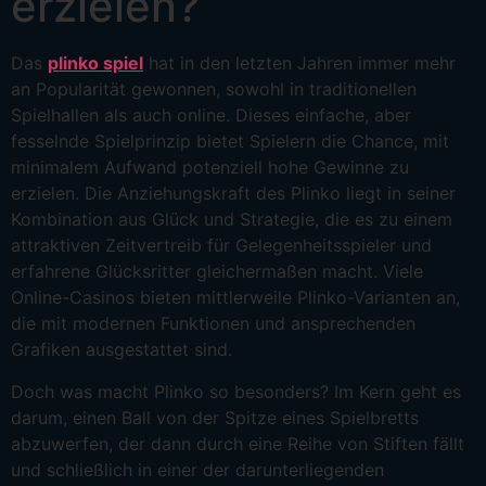
erzielen?
Das
plinko spiel
hat in den letzten Jahren immer mehr
an Popularität gewonnen, sowohl in traditionellen
Spielhallen als auch online. Dieses einfache, aber
fesselnde Spielprinzip bietet Spielern die Chance, mit
minimalem Aufwand potenziell hohe Gewinne zu
erzielen. Die Anziehungskraft des Plinko liegt in seiner
Kombination aus Glück und Strategie, die es zu einem
attraktiven Zeitvertreib für Gelegenheitsspieler und
erfahrene Glücksritter gleichermaßen macht. Viele
Online-Casinos bieten mittlerweile Plinko-Varianten an,
die mit modernen Funktionen und ansprechenden
Grafiken ausgestattet sind.
Doch was macht Plinko so besonders? Im Kern geht es
darum, einen Ball von der Spitze eines Spielbretts
abzuwerfen, der dann durch eine Reihe von Stiften fällt
und schließlich in einer der darunterliegenden