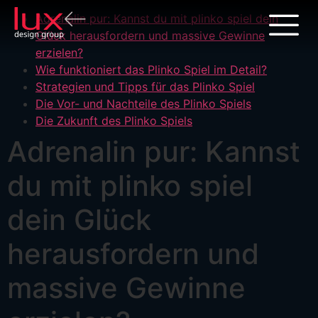
Adrenalin pur: Kannst du mit plinko spiel dein
Glück herausfordern und massive Gewinne
erzielen?
Wie funktioniert das Plinko Spiel im Detail?
Strategien und Tipps für das Plinko Spiel
Die Vor- und Nachteile des Plinko Spiels
Die Zukunft des Plinko Spiels
Adrenalin pur: Kannst
du mit plinko spiel
dein Glück
herausfordern und
massive Gewinne