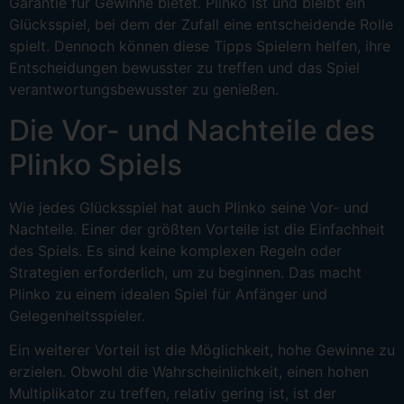
Garantie für Gewinne bietet. Plinko ist und bleibt ein
Glücksspiel, bei dem der Zufall eine entscheidende Rolle
spielt. Dennoch können diese Tipps Spielern helfen, ihre
Entscheidungen bewusster zu treffen und das Spiel
verantwortungsbewusster zu genießen.
Die Vor- und Nachteile des
Plinko Spiels
Wie jedes Glücksspiel hat auch Plinko seine Vor- und
Nachteile. Einer der größten Vorteile ist die Einfachheit
des Spiels. Es sind keine komplexen Regeln oder
Strategien erforderlich, um zu beginnen. Das macht
Plinko zu einem idealen Spiel für Anfänger und
Gelegenheitsspieler.
Ein weiterer Vorteil ist die Möglichkeit, hohe Gewinne zu
erzielen. Obwohl die Wahrscheinlichkeit, einen hohen
Multiplikator zu treffen, relativ gering ist, ist der