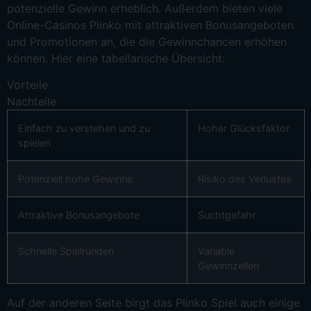
potenzielle Gewinn erheblich. Außerdem bieten viele
Online-Casinos Plinko mit attraktiven Bonusangeboten
und Promotionen an, die die Gewinnchancen erhöhen
können. Hier eine tabellarische Übersicht:
Vorteile
Nachteile
Einfach zu verstehen und zu
Hoher Glücksfaktor
spielen
Potenziell hohe Gewinne
Risiko des Verlustes
Attraktive Bonusangebote
Suchtgefahr
Schnelle Spielrunden
Variable
Gewinnzellen
Auf der anderen Seite birgt das Plinko Spiel auch einige