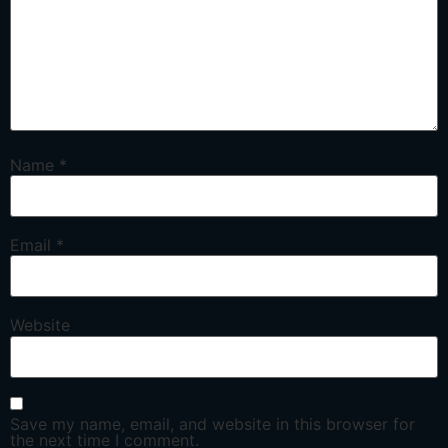
Name
*
Email
*
Website
Save my name, email, and website in this browser for
the next time I comment.