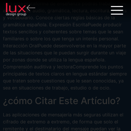
Con esta plataforma de enseñanza podrás trabajar con
ejercicios de audio, gramática, lectura, escritura, videos
y vocabulario. Conoce ciertas reglas básicas de la
gramática española. Expresión EscritaPuede producir
textos sencillos y coherentes sobre temas que le sean
familiares o sobre los que tenga un interés personal.
Interacción OralPuede desenvolverse en la mayor parte
de las situaciones que le puedan surgir durante un viaje
por zonas donde se utiliza la lengua española.
Comprensión auditiva y lectoraComprende los puntos
principales de textos claros en lengua estándar siempre
que traten sobre cuestiones que le sean conocidas, ya
sea en situaciones de trabajo, estudio o de ocio.
¿cómo Citar Este Artículo?
Las aplicaciones de mensajería más seguras utilizan el
cifrado de extremo a extremo, de forma que solo el
remitente y el destinatario del mensaje puedan ver la