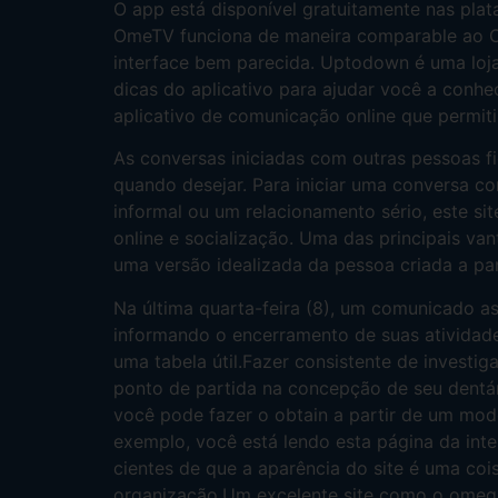
O app está disponível gratuitamente nas plat
OmeTV funciona de maneira comparable ao O
interface bem parecida. Uptodown é uma loja
dicas do aplicativo para ajudar você a con
aplicativo de comunicação online que permit
As conversas iniciadas com outras pessoas fi
quando desejar. Para iniciar uma conversa c
informal ou um relacionamento sério, este si
online e socialização. Uma das principais va
uma versão idealizada da pessoa criada a par
Na última quarta-feira (8), um comunicado as
informando o encerramento de suas atividade
uma tabela útil.Fazer consistente de investi
ponto de partida na concepção de seu dentá
você pode fazer o obtain a partir de um mod
exemplo, você está lendo esta página da inte
cientes de que a aparência do site é uma co
organização.Um excelente site como o omegle