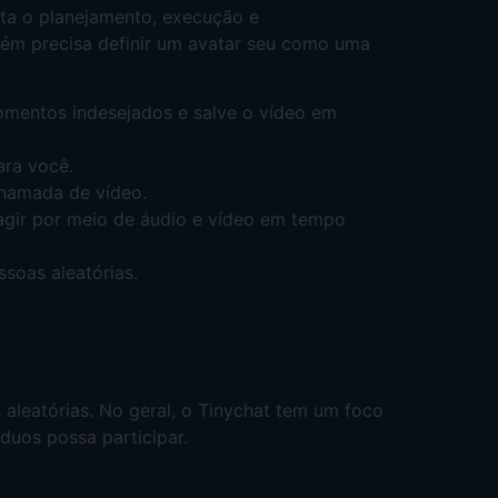
ita o planejamento, execução e
ém precisa definir um avatar seu como uma
omentos indesejados e salve o vídeo em
ara você.
hamada de vídeo.
agir por meio de áudio e vídeo em tempo
soas aleatórias.
leatórias. No geral, o Tinychat tem um foco
duos possa participar.