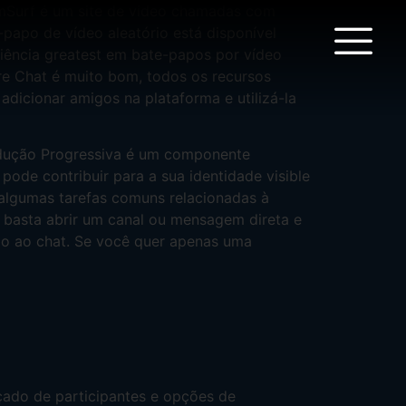
amSurf é um site de video chamadas com
papo de vídeo aleatório está disponível
riência greatest em bate-papos por vídeo
ure Chat é muito bom, todos os recursos
icionar amigos na plataforma e utilizá-la
edução Progressiva é um componente
ode contribuir para a sua identidade visible
 algumas tarefas comuns relacionadas à
, basta abrir um canal ou mensagem direta e
ção ao chat. Se você quer apenas uma
ado de participantes e opções de