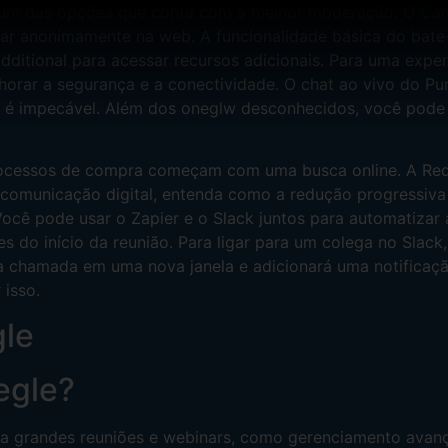
 é um das opções que conta com a melhor moderação. O C
ar anonimamente na web. A funcionalidade básica do bate-
dditional para acessar recursos adicionais. Para uma expe
lhorar a segurança e a conectividade. O chat ao vivo do P
é impecável. Além dos oneglw desconhecidos, você pode ad
processos de compra começam com uma busca online. A R
comunicação digital, entenda como a redução progressiva p
Você pode usar o Zapier e o Slack juntos para automatizar
s do início da reunião. Para ligar para um colega no Slack
rá a chamada em uma nova janela e adicionará uma notifica
 isso.
gle
egle?
a grandes reuniões e webinars, como gerenciamento avanç