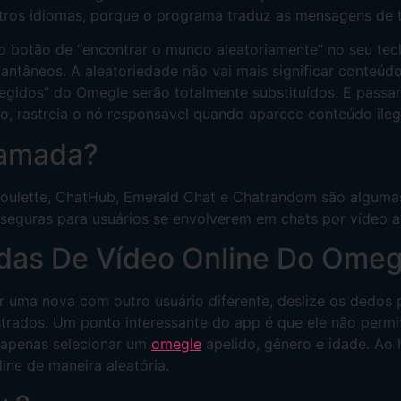
utros idiomas, porque o programa traduz as mensagens de 
 botão de “encontrar o mundo aleatoriamente” no seu tecl
stantâneos. A aleatoriedade não vai mais significar conte
tegidos” do Omegle serão totalmente substituídos. E passar
, rastreia o nó responsável quando aparece conteúdo ileg
hamada?
roulette, ChatHub, Emerald Chat e Chatrandom são alguma
seguras para usuários se envolverem em chats por vídeo al
as De Vídeo Online Do Omeg
er uma nova com outro usuário diferente, deslize os dedos 
rados. Um ponto interessante do app é que ele não permite
o apenas selecionar um
omegle
apelido, gênero e idade. Ao h
ne de maneira aleatória.