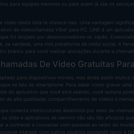
ótimo para equipes menores ou para quem já usa os serviç
ídeo desta lista te oferece isso. Uma vantagem significa
cativo de videochamada Viber para PC. LINE é um aplicativ
orque foi lançado por desenvolvedores no Japão. Essencia
, na verdade, uma mini plataforma de mídia social. A fer
adro branco para você realizar anotações durante a chamad
Chamadas De Vídeo Gratuitas Par
daptado para dispositivos móveis, mas ainda assim muitos u
oque na tela do smartphone. Para saber como gravar uma
mente do aplicativo que você está usando, você sempre po
deo de alta qualidade; compartilhamento de vídeos e mens
que conecta interlocutores aleatórios por meio de chamada
 os sites e aplicativos de namoro não são tão eficazes qua
çar a conhecer e conversar com pessoas ao redor do mundo
ossível interagir com outros usuários postando texto e f