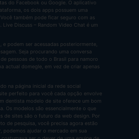
ntas do Facebook ou Google. O aplicativo
lataforma, os dois apps possuem uma
d. Você também pode ficar seguro com as
s. Live Discuss – Random Video Chat é um
a, e podem ser acessadas posteriormente,
ensagem. Seja procurando uma conversa
s de pessoas de todo o Brasil para namoro
oa actual domegle, em vez de criar apenas
o na página inicial da rede social
site perfeito para você cada opção envolve
 Um dentista modelo de site oferece um bom
sa. Os modelos são essencialmente o que
 de sites são o futuro da web design. Por
eto de pesquisa, você precisa agora estão
 ar, podemos ajudar o mercado em sua
e costumava ser o dever de uma equipe de