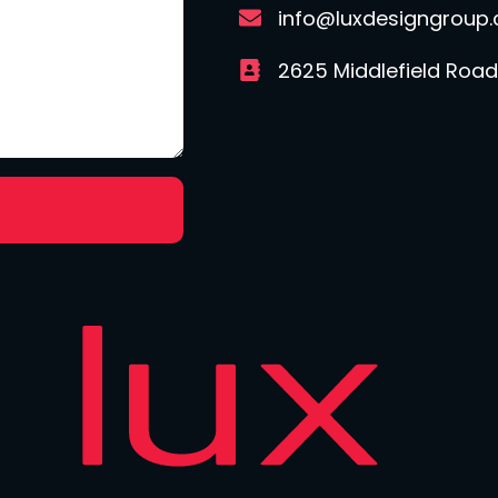
info@luxdesigngroup
2625 Middlefield Road