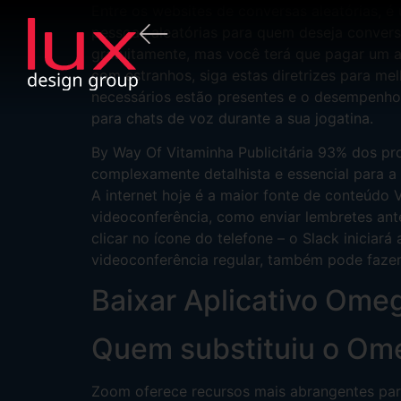
Entre os websites de conversas aleatórias,
pessoas aleatórias para quem deseja convers
gratuitamente, mas você terá que pagar um a
com estranhos, siga estas diretrizes para me
necessários estão presentes e o desempenho 
para chats de voz durante a sua jogatina.
By Way Of Vitaminha Publicitária 93% dos 
complexamente detalhista e essencial para a 
A internet hoje é a maior fonte de conteúdo 
videoconferência, como enviar lembretes ante
clicar no ícone do telefone – o Slack inicia
videoconferência regular, também pode fazer
Baixar Aplicativo Ome
Quem substituiu o Om
Zoom oferece recursos mais abrangentes par