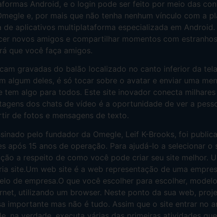
aformas Android, e o login pode ser feito por meio das co
megle e, por mais que não tenha nenhum vínculo com a p
 de aplicativos multiplataforma especializada em Androi
hecer novos amigos e compartilhar momentos com estranho
irá que você faça amigos.
cam gravadas do balão localizado no canto inferior da tel
om algum deles, é só tocar sobre o avatar e enviar uma m
te tem algo para todos. Este site inovador conecta milhare
ntagens dos chats de vídeo é a oportunidade de ver a pess
tir de fotos e mensagens de texto.
sinado pelo fundador da Omegle, Leif K-Brooks, foi publicad
s após 15 anos de operação. Para ajudá-lo a selecionar o 
gação a respeito de como você pode criar seu site melhor.
ria site.Um web site é a web representação de uma empre
elo de empresa.O que você escolher para escolher, modelos
rnet, utilizando um browser. Neste ponto da sua web, proj
isa importante mas não é tudo. Assim que o site entrar no
, na verdade, executa várias das primeiras atividades qu