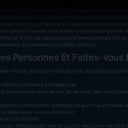
er des utilisateurs pour garantir une expérience de discuss
pourraient non seulement améliorer l’expérience globale de l
é et de approach. Si Chatroulette offre une expérience pass
sécurité et de confidentialité. Cette flexibilité permet aux 
Bien que ces mesures aient amélioré l’expérience globale, le
rivée sur le site, les utilisateurs sont immédiatement mis e
expérience de communication vidéo aléatoire.
es Personnes Et Faites-vous
ée informé, tout en profitant d’un ton décontracté et d’u
de websites similaires à Omegle chat.
la performance de ce dernier, sa sécurité, mais aussi d’anal
elqu’un d’une tradition spécifique ou que vous souhaitiez s
sonne idéale pour vos conversations !
vril 2022 à 15h33.
 ni de vérification de l’âge, ce qui fait des jeunes une cible 