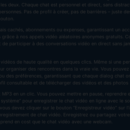
 les deux. Chaque chat est personnel et direct, sans distrac
personnes. Pas de profil à créer, pas de barrières – juste 
bouton.
frais cachés, abonnements ou expenses, garantissant un ac
grâce à nos appels vidéo aléatoires anonymes gratuits. Co
t de participer à des conversations vidéo en direct sans ja
 vidéos de haute qualité en quelques clics. Même si une pe
ur organiser des rencontres dans la vraie vie. Vous pouvez
 ou des préférences, garantissant que chaque dialog chat o
rofil consultable et de télécharger des vidéos et des photo
t MP3 en un clic. Vous pouvez mettre en pause, reprendre et
 système” pour enregistrer le chat vidéo en ligne avec le s
ous devez cliquer sur le bouton “Enregistreur vidéo” sur l’i
d’enregistrement de chat vidéo. Enregistrez ou partagez vot
e prend en cost que le chat vidéo avec une webcam.