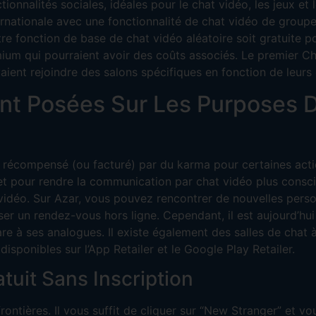
nnalités sociales, idéales pour le chat vidéo, les jeux et le
nternationale avec une fonctionnalité de chat vidéo de grou
e fonction de base de chat vidéo aléatoire soit gratuite pour
mium qui pourraient avoir des coûts associés. Le premier C
aient rejoindre des salons spécifiques en fonction de leurs 
t Posées Sur Les Purposes D
s récompensé (ou facturé) par du karma pour certaines acti
 et pour rendre la communication par chat vidéo plus consci
at vidéo. Sur Azar, vous pouvez rencontrer de nouvelles perso
iser un rendez-vous hors ligne. Cependant, il est aujourd’hu
re à ses analogues. Il existe également des salles de chat à 
isponibles sur l’App Retailer et le Google Play Retailer.
atuit Sans Inscription
rontières. Il vous suffit de cliquer sur “New Stranger” et v