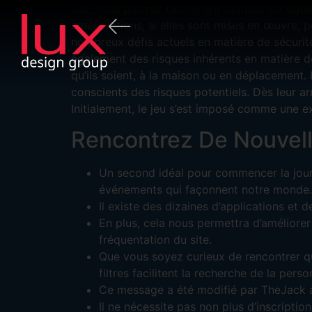
Oui, vous pouvez facilement bloquer ou signal
améliorations, si elles sont mises en œuvre, 
nombreux défis actuels en matière de sécurit
également des risques inhérents en matière de 
qu’ils soient, à la maison ou en déplacement. 
conscients des risques potentiels. Dès leur ar
Initialement, le jeu s’est imposé comme une 
Rencontrez De Nouvell
Un second idéal pour commencer la journ
événements qui façonnent notre monde.
Il existe des dizaines d’applications et 
En plus, cela nous permettra d’améliorer 
fréquentation du site.
Que vous soyez curieux de rencontrer qu
filtres facilitent la recherche de la per
Ce message a été modifié par TheJack a
Il ne nécessite pas non plus d’inscription