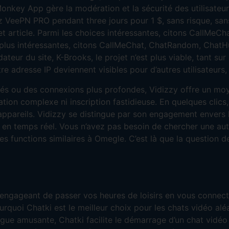
onkey App gère la modération et la sécurité des utilisateur
VeePN PRO pendant three jours pour 1 $, sans risque, sans
et article. Parmi les choices intéressantes, citons CallMe
s plus intéressantes, citons CallMeChat, ChatRandom, ChatH
ateur du site, K-Brooks, le projet n’est plus viable, tant su
dresse IP deviennent visibles pour d’autres utilisateurs, ils
s ou des connexions plus profondes, Vidizzy offre un moy
uration complexe ni inscription fastidieuse. En quelques clic
ppareils. Vidizzy se distingue par son engagement envers la 
 en temps réel. Vous n’avez pas besoin de chercher une au
s functions similaires à Omegle. C’est là que la question de 
engageant de passer vos heures de loisirs en vous connect
rquoi Chatki est le meilleur choix pour les chats vidéo alé
e amusante, Chatki facilite le démarrage d’un chat vidéo e