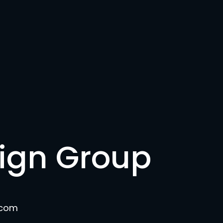
sign Group
.com