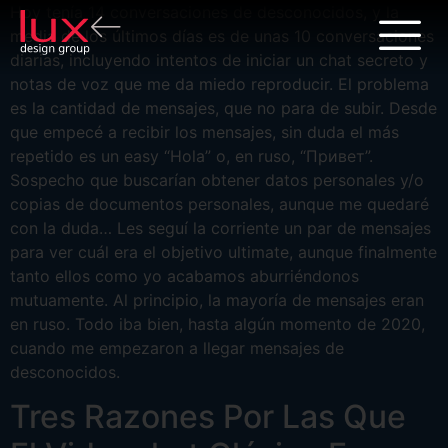
Hoy tenía 14 conversaciones de desconocidos, y la
media de los últimos días es de unas 10 conversaciones
diarias, incluyendo intentos de iniciar un chat secreto y
notas de voz que me da miedo reproducir. El problema
es la cantidad de mensajes, que no para de subir. Desde
que empecé a recibir los mensajes, sin duda el más
repetido es un easy “Hola” o, en ruso, “Привет”.
Sospecho que buscarían obtener datos personales y/o
copias de documentos personales, aunque me quedaré
con la duda… Les seguí la corriente un par de mensajes
para ver cuál era el objetivo ultimate, aunque finalmente
tanto ellos como yo acabamos aburriéndonos
mutuamente. Al principio, la mayoría de mensajes eran
en ruso. Todo iba bien, hasta algún momento de 2020,
cuando me empezaron a llegar mensajes de
desconocidos.
Tres Razones Por Las Que