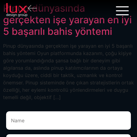
Pinup dünyasında
gerçekten işe yarayan en iyi
5 başarılı bahis yöntemi
Pinup dünyasında gerçekten işe yarayan en iyi 5 başarılı
bahis yöntemi Oyun platformunda kazanım, çoğu kişiye
göre yorumlandığında şansa bağlı bir deneyim gibi
algılansa da, aslında pinup katılımcılarının da ortaya
koyduğu üzere, ciddi bir taktik, uzmanlık ve kontrol
önemser. Pinup sisteminde öne çıkan stratejistlerin ortak
özelliği, her eylemi kontrollü yönlendirmeleri ve duygu
temelli değil, objektif […]