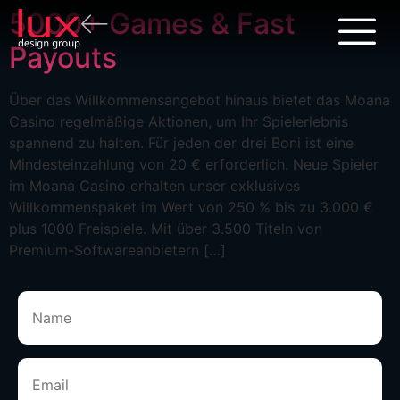
5000+ Games & Fast
Payouts
Über das Willkommensangebot hinaus bietet das Moana
Casino regelmäßige Aktionen, um Ihr Spielerlebnis
spannend zu halten. Für jeden der drei Boni ist eine
Mindesteinzahlung von 20 € erforderlich. Neue Spieler
im Moana Casino erhalten unser exklusives
Willkommenspaket im Wert von 250 % bis zu 3.000 €
plus 1000 Freispiele. Mit über 3.500 Titeln von
Premium-Softwareanbietern […]