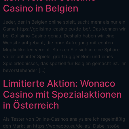
Casino in Belgien
Jeder, der in Belgien online spielt, sucht mehr als nur ein
Game https://golisimo-casino.eu/de-be/. Das kennen wir
bei Golisimo Casino genau. Deshalb haben wir eine
Website aufgebaut, die pure Aufregung mit echten
Möglichkeiten vereint. Stürzen Sie sich in eine Sphäre
voller brillanter Spiele, großzügiger Boni und eines
Spielerlebnisses, das speziell für Belgien gemacht ist. Ihr
bevorstehender […]
Limitierte Aktion: Wonaco
Casino mit Spezialaktionen
in Österreich
Als Tester von Online-Casinos analysiere ich regelmäßig
den Markt an https://wonacoo.eu/de-at/. Dabei stoße