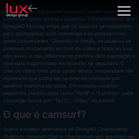
YouNow é uma plataforma que incentiva os usuários a
interagir com seguidores, conhecer novas pessoas e
conversar sobre diversos assuntos. Diferentemente dos
OmegleO Monkey exige que os usuários se cadastrem
para acompanhar suas conversas e as pessoas com
quem conversaram. Clicando no botão, os usuários se
juntavam diretamente ao chat de vídeo e texto ao vivo
sem aviso, o que infelizmente permitia fácil exposição a
conteúdo inapropriado em questão de segundos. O
chat de vídeo tinha uma opção adulta, moderada e não
moderada que podia ser facilmente acessada por
usuários menores de idade. Ele conecta usuários
aleatórios identificados como “Você” e “Estranho” para
conversar online por “Texto”, “Vídeo” ou ambos.
O que é camsurf?
Qual é a melhor alternativa ao Omegle? Chatroulette,
ChatHub, Emerald Chat e Chatrandom são algumas das