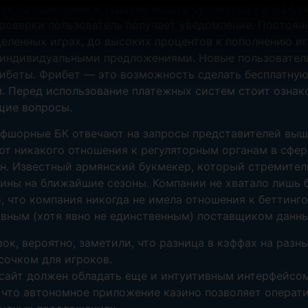
е на появление в Украине нового букмекера Parik24, п
роверки пользователь получает уведомление. Постоян
еленных играх, до высоких процентов к пополнению и
 индивидуальными предложениями. Новые пользователи
ибеты. Фрибет — это возможность сделать бесплатную
. Перед использование платежных систем стоит ознако
щие вопросы.
 офшорные БК отвечают на запросы представителей вы
ют никакого отношения к регуляторным органам в сфер
н. Известный армянский букмекер, который стремител
ины на ближайшие сезоны. Компании не хватало лишь б
о, что компания никогда не имела отношения к беттинг
вным (хотя явно не единственным) поставщиком данных
ок, вероятно, заметили, что разница в кэффах на разн
сочком для игроков.
сайт должен обладать еще и интуитивным интерфейсом 
, что автономное приложение казино позволяет операт