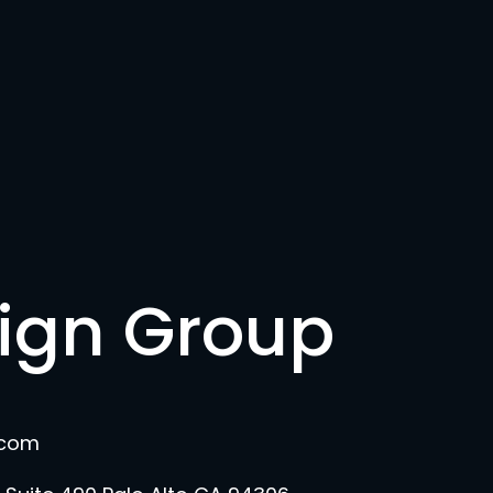
sign Group
.com