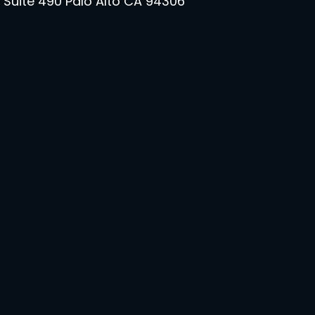
 Suite 490 Palo Alto CA 94306