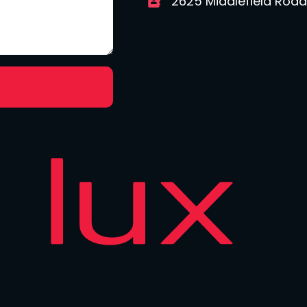
2625 Middlefield Road