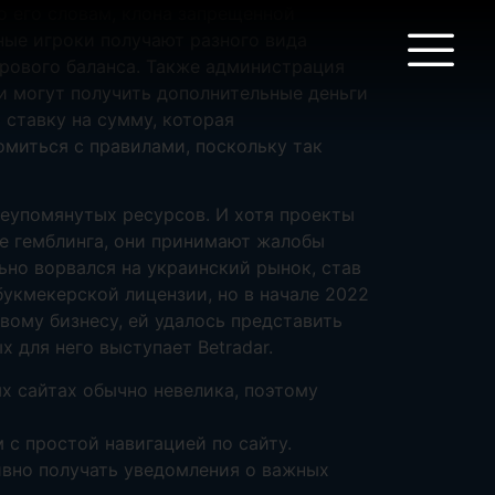
о его словам, клона запрещенной
ные игроки получают разного вида
грового баланса. Также администрация
 могут получить дополнительные деньги
 ставку на сумму, которая
миться с правилами, поскольку так
шеупомянутых ресурсов. И хотя проекты
е гемблинга, они принимают жалобы
ьно ворвался на украинский рынок, став
укмекерской лицензии, но в начале 2022
овому бизнесу, ей удалось представить
 для него выступает Betradar.
ых сайтах обычно невелика, поэтому
с простой навигацией по сайту.
ивно получать уведомления о важных