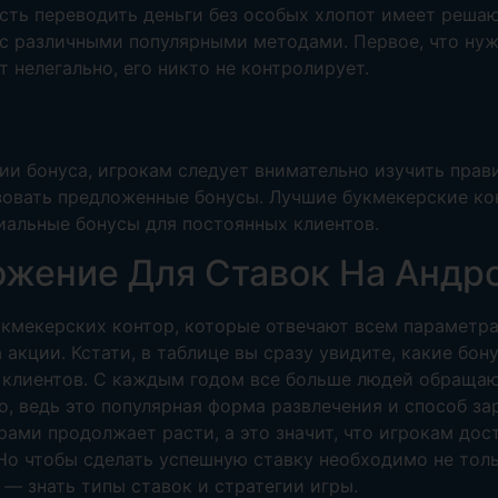
сть переводить деньги без особых хлопот имеет решаю
с различными популярными методами. Первое, что нужн
 нелегально, его никто не контролирует.
и бонуса, игрокам следует внимательно изучить прави
зовать предложенные бонусы. Лучшие букмекерские ко
иальные бонусы для постоянных клиентов.
ожение Для Ставок На Андр
кмекерских контор, которые отвечают всем параметра
а акции. Кстати, в таблице вы сразу увидите, какие б
клиентов. С каждым годом все больше людей обращают
но, ведь это популярная форма развлечения и способ з
ми продолжает расти, а это значит, что игрокам дос
Но чтобы сделать успешную ставку необходимо не толь
— знать типы ставок и стратегии игры.