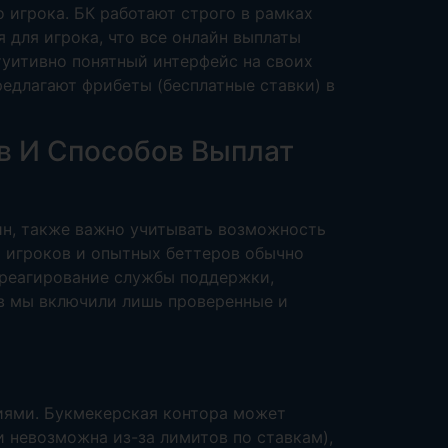
 игрока. БК работают строго в рамках
 для игрока, что все онлайн выплаты
уитивно понятный интерфейс на своих
едлагают фрибеты (бесплатные ставки) в
ов И Способов Выплат
йн, также важно учитывать возможность
х игроков и опытных беттеров обычно
е реагирование службы поддержки,
ов мы включили лишь проверенные и
ниями. Букмекерская контора может
 невозможна из-за лимитов по ставкам),